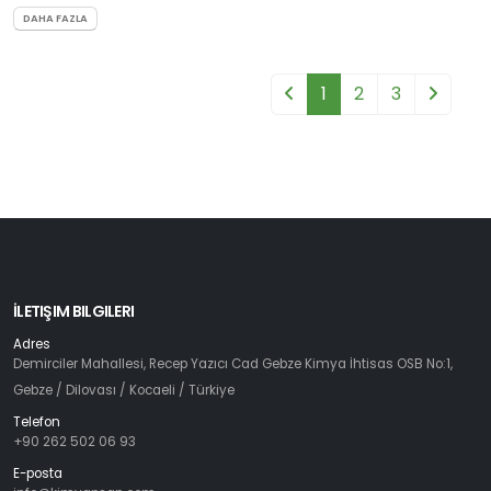
DAHA FAZLA
1
2
3
İLETIŞIM BILGILERI
Adres
Demirciler Mahallesi, Recep Yazıcı Cad Gebze Kimya İhtisas OSB No:1,
Gebze / Dilovası / Kocaeli / Türkiye
Telefon
+90 262 502 06 93
E-posta