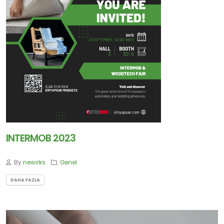
Abone
Olun
Abone Ol
INTERMOB 2023
By
newirks
Genel
DAHA FAZLA