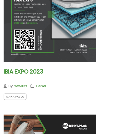
İLETİŞİM
Blog
IBIA EXPO 2023
ABONE
OLUN
By
newirks
Genel
Tekliflerden
DAHA FAZLA
ve
Satışlardan
Haberdar
Olmak
için