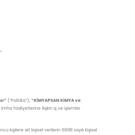
.
sı”
(“Politika”),
“KİMYAPSAN KİMYA ve
mha faaliyetlerine ilişkin iş ve işlemler
cü kişilere ait kişisel verilerin 6698 sayılı Kişisel