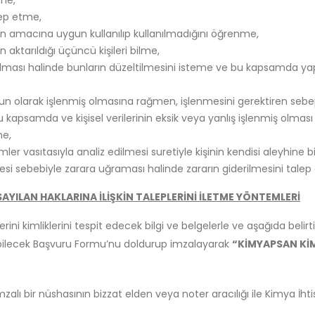
nme,
alep etme,
rın amacına uygun kullanılıp kullanılmadığını öğrenme,
in aktarıldığı üçüncü kişileri bilme,
ş olması halinde bunların düzeltilmesini isteme ve bu kapsamda yapıl
un olarak işlenmiş olmasına rağmen, işlenmesini gerektiren sebeple
kapsamda ve kişisel verilerinin eksik veya yanlış işlenmiş olması ha
me,
ler vasıtasıyla analiz edilmesi suretiyle kişinin kendisi aleyhine
nmesi sebebiyle zarara uğraması halinde zararın giderilmesini talep
 SAYILAN HAKLARINA İLİŞKİN TALEPLERİNİ İLETME YÖNTEMLERİ
eplerini kimliklerini tespit edecek bilgi ve belgelerle ve aşağıda bel
abilecek Başvuru Formu’nu doldurup imzalayarak
“KİMYAPSAN KİMY
alı bir nüshasının bizzat elden veya noter aracılığı ile Kimya İht