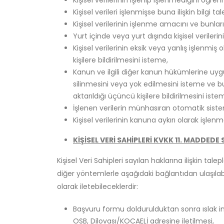
Kişisel verilerinin işlenip işlenmediğini öğre
Kişisel verileri işlenmişse buna ilişkin bilgi t
Kişisel verilerinin işlenme amacını ve bunla
Yurt içinde veya yurt dışında kişisel verilerin
Kişisel verilerinin eksik veya yanlış işlenmi
kişilere bildirilmesini isteme,
Kanun ve ilgili diğer kanun hükümlerine uyg
silinmesini veya yok edilmesini isteme ve bu 
aktarıldığı üçüncü kişilere bildirilmesini iste
İşlenen verilerin münhasıran otomatik sistem
Kişisel verilerinin kanuna aykırı olarak işle
KİŞİSEL VERİ SAHİPLERİ KVKK 11. MADDEDE
Kişisel Veri Sahipleri sayılan haklarına ilişkin tal
diğer yöntemlerle aşağıdaki bağlantıdan ulaşıl
olarak iletebileceklerdir:
Başvuru formu doldurulduktan sonra ıslak imz
OSB, Dilovası/KOCAELİ adresine iletilmesi,