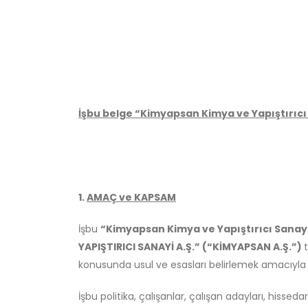
İşbu belge “Kimyapsan Kimya ve Yapıştırıcı S
1.
AMAÇ ve KAPSAM
İşbu
“Kimyapsan Kimya ve Yapıştırıcı Sanayi 
YAPIŞTIRICI SANAYİ A.Ş.” (“KİMYAPSAN A.Ş.”)
konusunda usul ve esasları belirlemek amacıyla h
İşbu politika, çalışanlar, çalışan adayları, hissedarl