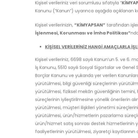
Kişisel verileriniz veri sorumlusu sıfatıyla “
KİMYAP
Kanunu (“Kanun”) uyarınca aşağıda açıklanan ka
Kişisel verilerinizin,
“KİMYAPSAN”
tarafından işl
İşlenmesi, Korunması ve İmha Politikası”
nda
KİŞİSEL VERİLERİNİZ HANGİ AMAÇLARLA İ
Kişisel verileriniz, 6698 sayılı Kanun’un 5. ve 6. m
İş Kanunu, 5510 sayılı Sosyal Sigortalar ve Genel 
Borçlar Kanunu ve yukarıda yer verilen Kanunlara 
yürütülmesi, bilgi güvenliği süreçlerinin yürütü
yürütülmesi, fiziksel mekân güvenliğinin temini, hu
süreçlerinin iyileştirilmesine yönelik önerilerin al
yürütülmesi, müşteri ilişkileri yönetimi süreçleri
yürütülmesi, ürün/hizmetlerin pazarlama süreçle
ürün/hizmet satış sonrası destek hizmetlerinin yü
faaliyetlerinin yürütülmesi, ziyaretçi kayıtlarını