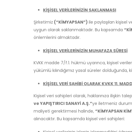
KİŞİSEL VERİLERİNİZİN
SAKLANMASI
Şirketimiz
(“KİMYAPSAN”)
ile paylaşılan kişisel
uygun olarak saklanmaktadır. Bu kapsamda
“Kİ
önlemlerini almaktadır.
KİŞİSEL VERİLERİNİZİN MUHAFAZA SÜRESİ
KVKK madde 7/f.1. hükmü uyarınca, kişisel verile
yükümlü kılındığımız yasal süreler dolduğunda, kiş
KİŞİSEL VERİ SAHİBİ OLARAK KVKK 11. MA
Kişisel veri sahipleri olarak, haklarınıza ilişkin t
ve YAPIŞTIRICI SANAYİ A.Ş.”
ye iletmeniz durum
maliyeti gerektirmesi halinde,
“KİMYAPSAN KİMY
alınacaktır. Bu kapsamda kişisel veri sahipleri: