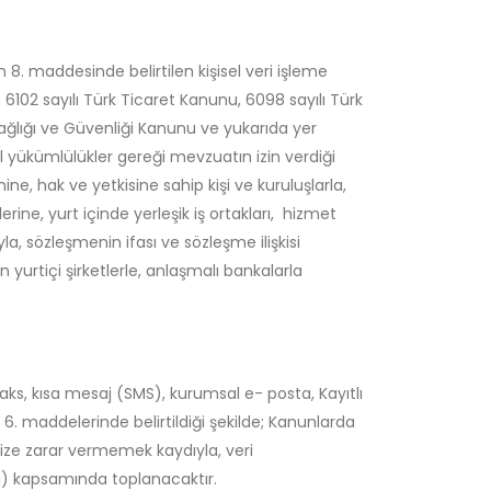
8. maddesinde belirtilen kişisel veri işleme
6102 sayılı Türk Ticaret Kanunu, 6098 sayılı Türk
 Sağlığı ve Güvenliği Kanunu ve yukarıda yer
al yükümlülükler gereği mevzuatın izin verdiği
e, hak ve yetkisine sahip kişi ve kuruluşlarla,
erine, yurt içinde yerleşik iş ortakları, hizmet
la, sözleşmenin ifası ve sözleşme ilişkisi
n yurtiçi şirketlerle, anlaşmalı bankalarla
faks, kısa mesaj (SMS), kurumsal e- posta, Kayıtlı
ve 6. maddelerinde belirtildiği şekilde; Kanunlarda
ize zarar vermemek kaydıyla, veri
ri) kapsamında toplanacaktır.