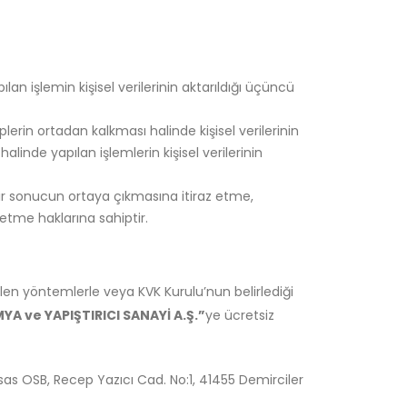
an işlemin kişisel verilerinin aktarıldığı üçüncü
rin ortadan kalkması halinde kişisel verilerinin
linde yapılan işlemlerin kişisel verilerinin
 bir sonucun ortaya çıkmasına itiraz etme,
 etme haklarına sahiptir.
irtilen yöntemlerle veya KVK Kurulu’nun belirlediği
A ve YAPIŞTIRICI SANAYİ A.Ş.”
ye ücretsiz
isas OSB, Recep Yazıcı Cad. No:1, 41455 Demirciler