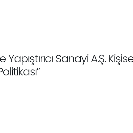
pıştırıcı Sanayi A.Ş. Kişisel
litikası”