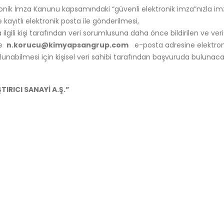
onik İmza Kanunu kapsamındaki “güvenli elektronik imza”nızla imz
ayıtlı elektronik posta ile gönderilmesi,
lgili kişi tarafından veri sorumlusuna daha önce bildirilen ve ve
le
n.korucu@kimyapsangrup.com
e-posta adresine elektronik
unabilmesi için kişisel veri sahibi tarafından başvuruda bulunaca
IRICI SANAYİ A.Ş.”