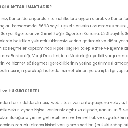
AMAÇLA AKTARILMAKTADIR?
riniz, Kanun’da öngörülen temel ilkelere uygun olarak ve Kanun’un 
çlar” kapsamında, 6698 sayılı Kişisel Verilerin Korunması Kanunu, 
 Sosyal Sigortalar ve Genel Sağlık Sigortası Kanunu, 6331 sayılı İş
melerde belirtilen yükümlülüklerimizi yerine getirmek ve diğer yas
zleşmeler kapsamında kişisel bilgileri talep etme ve işleme iznin
resi Başkanlığı, Vergi Daireleri, İcra Müdürlüğü, yetkili yargı mercil
in ve hizmet sözleşmesi gerekliliklerinin yerine getirilmesi amacıy
ilmesi için gerektiği hallerde hizmet alınan ya da iş birliği yapıla
İ ve HUKUKİ SEBEBİ
amlardan form doldurulması, web sitesi, veri entegrasyonu yoluyla, 
ilecektir. Ayrıca kişisel verileriniz açık rıza dışında, Kanun’un 5. 
ükümlülüğünü yerine getirebilmesi ve temel hak ve özgürlüklerin
sinin zorunlu olması kişisel veri işleme şartları (hukuki sebeple