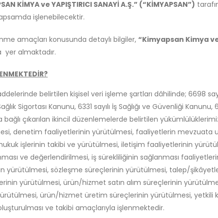
SAN KİMYA ve YAPIŞTIRICI SANAYİ A.Ş.” (“KİMYAPSAN”)
tarafın
psamda işlenebilecektir.
enme amaçları konusunda detaylı bilgiler,
“Kimyapsan Kimya ve Y
 yer almaktadır.
ŞLENMEKTEDİR?
addelerinde belirtilen kişisel veri işleme şartları dâhilinde; 6698 sa
Sağlık Sigortası Kanunu, 6331 sayılı İş Sağlığı ve Güvenliği Kanunu, 
bağlı çıkarılan ikincil düzenlemelerde belirtilen yükümlülüklerimi
lmesi, denetim faaliyetlerinin yürütülmesi, faaliyetlerin mevzuat
kuk işlerinin takibi ve yürütülmesi, iletişim faaliyetlerinin yürütü
ınması ve değerlendirilmesi, iş sürekliliğinin sağlanması faaliyetlerin
nin yürütülmesi, sözleşme süreçlerinin yürütülmesi, talep/şikâyetler
rinin yürütülmesi, ürün/hizmet satın alım süreçlerinin yürütülmes
rütülmesi, ürün/hizmet üretim süreçlerinin yürütülmesi, yetkili ki
n oluşturulması ve takibi amaçlarıyla işlenmektedir.