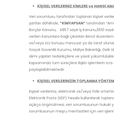
KİŞİSEL VERİLERİNİZ KİMLERE ve HANGİ 
Veri sorumlusu tarafından toplanan kişisel verile
şartları dâhilinde,
“KİMYAPSAN”
tarafından “Ama
Borçlar Kanunu, 4857 sayılı İş Kanunu,5510 sayılı
verilen Kanunlara bağlı çıkarılan ikincil düzenle
ve/veya söz konusu mevzuat ya da taraf olunan sö
Sosyal Güvenlik Kurumu, Maliye Bakanlığı, Gelir İda
alımı yapılan tedarikçilere ve yasal yükümlülükler
kapsamında tüm süreçlere ilişkin işlemlerin icra ed
paylaşılabilmektedir.
KİŞİSEL VERİLERİNİZİN TOPLANMA YÖNTEM
Kişisel verileriniz, elektronik ve/veya fiziki ort
Elektronik Posta (KEP) hesabı kullanılarak toplanab
açıkça öngörülmesi, veri sorumlusunun hukuki y
sorumlusunun meşru menfaatleri için veri işlenme