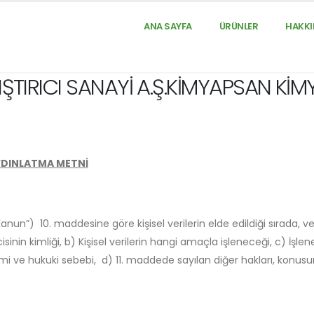
ANA SAYFA
ÜRÜNLER
HAKKI
TIRICI SANAYİ A.Ş.KİMYAPSAN KİMY
AYDINLATMA METNİ
nun”) 10. maddesine göre kişisel verilerin elde edildiği sırada, veri
nin kimliği, b) Kişisel verilerin hangi amaçla işleneceği, c) İşlen
temi ve hukuki sebebi, d) 11. maddede sayılan diğer hakları, konu