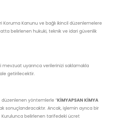
rileri Koruma Kanunu ve bağlı ikincil düzenlemelere
atta belirlenen hukuki, teknik ve idari güvenlik
li mevzuat uyarınca verilerinizi saklamakla
le getirilecektir.
’nda düzenlenen yöntemlerle “
KİMYAPSAN KİMYA
ak sonuçlandıracaktır. Ancak, işlemin ayrıca bir
a Kurulunca belirlenen tarifedeki ücret