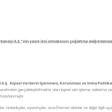
anayi A.Ş.”nin yazılı izni olmaksızın çoğaltılıp dağıtılamaz
A.Ş. Kişisel Verilerin İşlenmesi, Korunması ve İmha Politika
tarafından gerçekleştirilmekte olan kişisel veri işleme, saklama ve i
azırlanmıştır.
ar, tedarikçiler, ziyaretçiler, ürün/hizmet alanlar ve diğer ilgili üçün