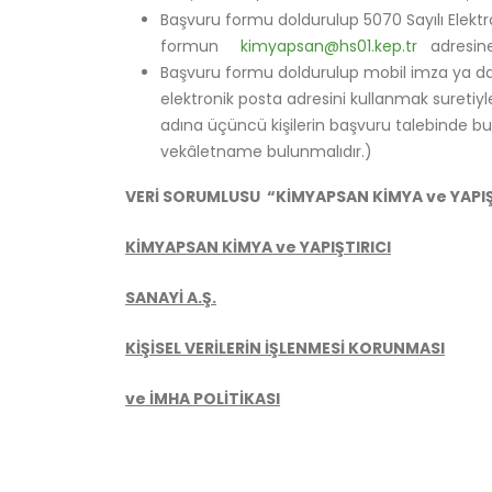
Başvuru formu doldurulup 5070 Sayılı Elektr
formun
kimyapsan@hs01.kep.tr
adresine k
Başvuru formu doldurulup mobil imza ya da i
elektronik posta adresini kullanmak suretiy
adına üçüncü kişilerin başvuru talebinde bul
vekâletname bulunmalıdır.)
VERİ SORUMLUSU “KİMYAPSAN KİMYA ve YAPIŞT
KİMYAPSAN KİMYA ve YAPIŞTIRICI
SANAYİ A.Ş.
KİŞİSEL VERİLERİN İŞLENMESİ KORUNMASI
ve İMHA POLİTİKASI