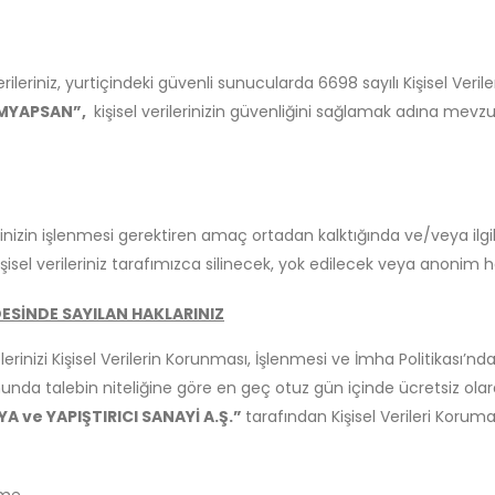
 verileriniz, yurtiçindeki güvenli sunucularda 6698 sayılı Kişisel Ve
MYAPSAN”,
kişisel verilerinizin güvenliğini sağlamak adına mevzu
rinizin işlenmesi gerektiren amaç ortadan kalktığında ve/veya ilgi
isel verileriniz tarafımızca silinecek, yok edilecek veya anonim ha
DDESİNDE SAYILAN HAKLARINIZ
aleplerinizi Kişisel Verilerin Korunması, İşlenmesi ve İmha Politikası
unda talebin niteliğine göre en geç otuz
gün içinde ücretsiz olar
A ve YAPIŞTIRICI SANAYİ A.Ş.”
tarafından Kişisel Verileri Korum