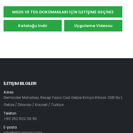
MSDS VE TDS DOKÜMANLARI İÇİN İLETİŞİME GEÇİNİZ
Kataloğu İndir
Uygulama Videosu
İLETIŞIM BILGILERI
Adres
Demirciler Mahallesi, Recep Yazıcı Cad Gebze Kimya İhtisas OSB No:1,
Gebze / Dilovası / Kocaeli / Türkiye
Telefon
+90 262 502 06 93
E-posta
info@kimyapsan.com