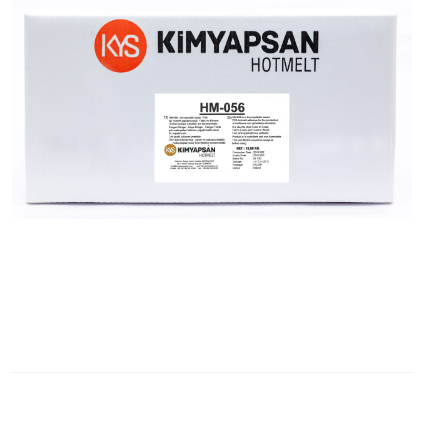
İLETİŞİM
Blog
ABONE
OLUN
Tekliflerden
ve
Satışlardan
Haberdar
Olmak
için