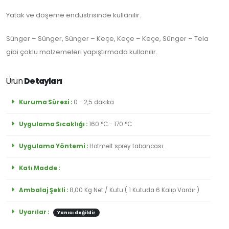
Abone
Yatak ve döşeme endüstrisinde kullanılır.
Olun
Sünger – Sünger, Sünger – Keçe, Keçe – Keçe, Sünger – Tela
gibi çoklu malzemeleri yapıştırmada kullanılır.
Abone Ol
Ürün
Detayları
Kuruma Süresi :
0 - 2,5 dakika
Uygulama Sıcaklığı :
160 °C - 170 °C
Uygulama Yöntemi :
Hotmelt sprey tabancası.
Katı Madde :
Ambalaj Şekli :
8,00 Kg Net / Kutu ( 1 Kutuda 6 Kalıp Vardır )
Uyarılar :
Yanıcı değildir