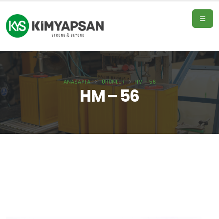
ANASAYFA
ÜRÜNLER
HM – 56
Ana
HM – 56
sayfa
Ürünler
Hakkımızda