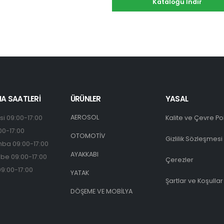
Kataloğu İndir
A SAATLERİ
ÜRÜNLER
YASAL
AEROSOL
si 09:00-17:00
Kalite ve Çevre Pol
00-17:00
OTOMOTİV
Gizlilik Sözleşmesi
ba 09:00-17:00
AYAKKABI
be 09:00-17:00
Çerezler
9:00-17:00
YATAK
Şartlar ve Koşullar
DÖŞEME VE MOBİLYA