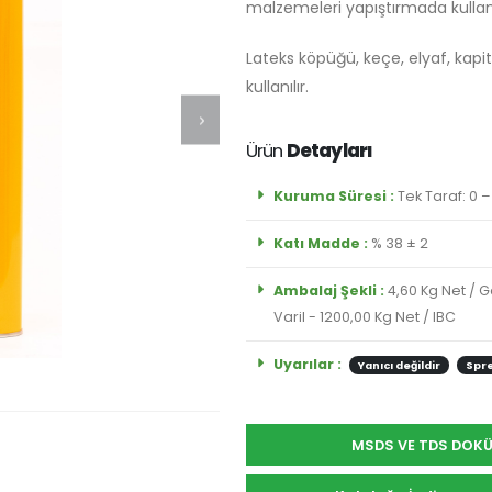
malzemeleri yapıştırmada kullanıl
Lateks köpüğü, keçe, elyaf, kapit
kullanılır.
Ürün
Detayları
Kuruma Süresi :
Tek Taraf: 0 –
Katı Madde :
% 38 ± 2
Ambalaj Şekli :
4,60 Kg Net / G
Varil - 1200,00 Kg Net / IBC
Uyarılar :
Yanıcı değildir
Spre
MSDS VE TDS DOKÜM