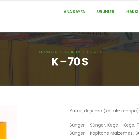
ANA SAYFA
ÜRÜNLER
HAKKI
ANASAYFA
ÜRÜNLER
K – 70 S
K – 70 S
Yatak, döşeme (koltuk-kanepe), v
Sünger – Sünger, Keçe – Keçe, 
Sünger – Kapitone Malzemesi, Sü