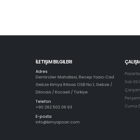
İLETIŞIM BILGILERI
ÇALIŞM
Adres
Pazarte
Demirciler Mahallesi, Recep Yazıcı Cad
Salı 09:
Gebze Kimya İhtisas OSB No:1, Gebze /
Çarşam
Dilovası / Kocaeli / Türkiye
Perşem
Telefon
Cuma 0
+90 262 502 06 93
E-posta
info@kimyapsan.com