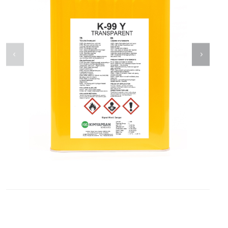
İLETİŞİM
Blog
ABONE
OLUN
Tekliflerden
ve
Satışlardan
Haberdar
Olmak
için