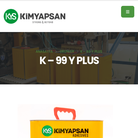
ANASAYFA
ÜRÜNLER
K – 99 Y PLUS
Ana
K – 99 Y PLUS
sayfa
Ürünler
Hakkımızda