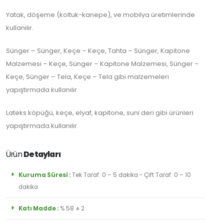
Abone
Yatak, döşeme (koltuk-kanepe), ve mobilya üretimlerinde
Olun
kullanılır.
Sünger – Sünger, Keçe – Keçe, Tahta – Sünger, Kapitone
Malzemesi – Keçe, Sünger – Kapitone Malzemesi, Sünger –
Abone Ol
Keçe, Sünger – Tela, Keçe – Tela gibi malzemeleri
yapıştırmada kullanılır.
Lateks köpüğü, keçe, elyaf, kapitone, suni deri gibi ürünleri
yapıştırmada kullanılır.
Ürün
Detayları
Kuruma Süresi :
Tek Taraf: 0 – 5 dakika - Çift Taraf: 0 – 10
dakika
Katı Madde :
% 58 ± 2