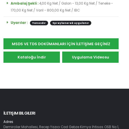
Ambalaj Şekli :
4,00 Kg Net / Galon - 13,00 Kg Net / Teneke -
170,00 Kg Net / Varil - 800,00 Kg Net / IBC
Uyarılar :
Yanıcıdır
Spreylenerek uygulanır
MSDS VE TDS DOKÜMANLARI İÇİN İLETİŞİME GEÇİNİZ
Kataloğu İndir
Uygulama Videosu
İLETIŞIM BILGILERI
Adres
Demirciler Mahallesi, Recep Yazıcı Cad Gebze Kimya İhtisas OSB No:1,