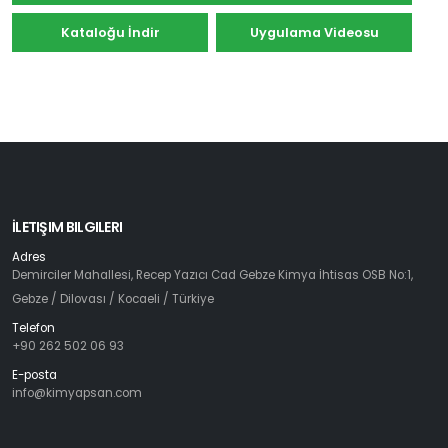
Kataloğu İndir
Uygulama Videosu
İLETIŞIM BILGILERI
Adres
Demirciler Mahallesi, Recep Yazıcı Cad Gebze Kimya İhtisas OSB No:1,
Gebze / Dilovası / Kocaeli / Türkiye
Telefon
+90 262 502 06 93
E-posta
info@kimyapsan.com