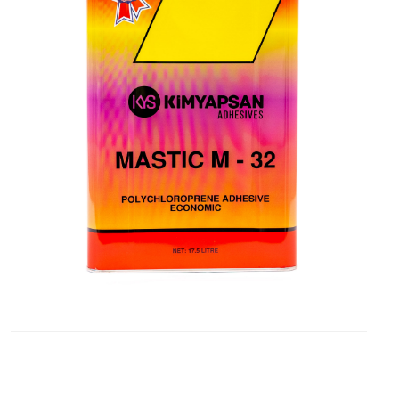
İLETİŞİM
Blog
ABONE
OLUN
Tekliflerden
ve
Satışlardan
Haberdar
Olmak
için