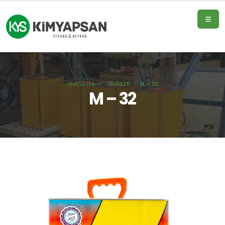
ANASAYFA
ÜRÜNLER
M – 32
Ana
M – 32
sayfa
Ürünler
Hakkımızda