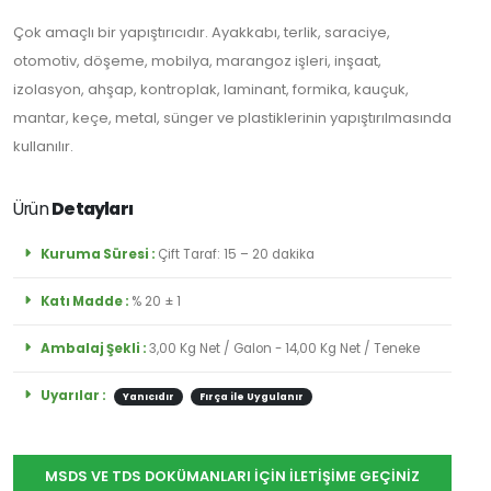
Abone
Çok amaçlı bir yapıştırıcıdır. Ayakkabı, terlik, saraciye,
Olun
otomotiv, döşeme, mobilya, marangoz işleri, inşaat,
izolasyon, ahşap, kontroplak, laminant, formika, kauçuk,
mantar, keçe, metal, sünger ve plastiklerinin yapıştırılmasında
kullanılır.
Abone Ol
Ürün
Detayları
Kuruma Süresi :
Çift Taraf: 15 – 20 dakika
Katı Madde :
% 20 ± 1
Ambalaj Şekli :
3,00 Kg Net / Galon - 14,00 Kg Net / Teneke
Uyarılar :
Yanıcıdır
Fırça ile Uygulanır
MSDS VE TDS DOKÜMANLARI İÇİN İLETİŞİME GEÇİNİZ